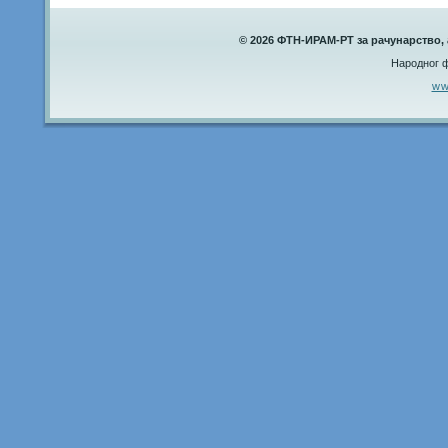
©
2026
ФТН-ИРАМ-РТ
за рачунарство,
Народног ф
ww